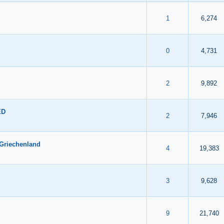
 durchschnittlich
4
5
1
6,274
 durchschnittlich
4
5
0
4,731
 durchschnittlich
4
5
2
9,892
ED
 durchschnittlich
4
5
2
7,946
 Griechenland
 durchschnittlich
4
5
4
19,383
 durchschnittlich
4
5
3
9,628
 durchschnittlich
4
5
9
21,740