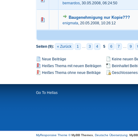
bernardos
,
30.05.2008, 06:24:50
Baugenehmigung nur Kopie???
0 Bewertung(en) - 0 von 5
1
2
3
enigmata
,
20.05.2008, 10:26:12
Seiten (9):
« Zurück
1
…
3
4
5
6
7
…
9
Neue Beiträge
Keine neuen Be
Heißes Thema mit neuen Beiträgen
Beinhaltet Beitr
Heißes Thema ohne neue Beiträge
Geschlossenes
Go To Hellas
MyResponsive Theme ©
MyBB Themes
, Deutsche Übersetzung:
MyBB