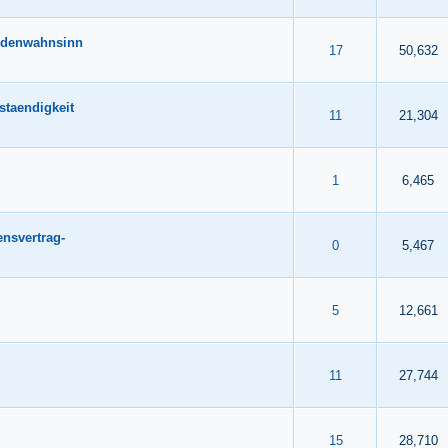
ördenwahnsinn
 durchschnittlich
4
5
17
50,632
staendigkeit
 durchschnittlich
4
5
11
21,304
 durchschnittlich
4
5
1
6,465
nsvertrag-
 durchschnittlich
4
5
0
5,467
 durchschnittlich
4
5
5
12,661
 durchschnittlich
4
5
11
27,744
 durchschnittlich
4
5
15
28,710