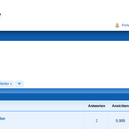
Port
Weiter »
Antworten
Ansichten
len
 durchschnittlich
4
5
2
9,989