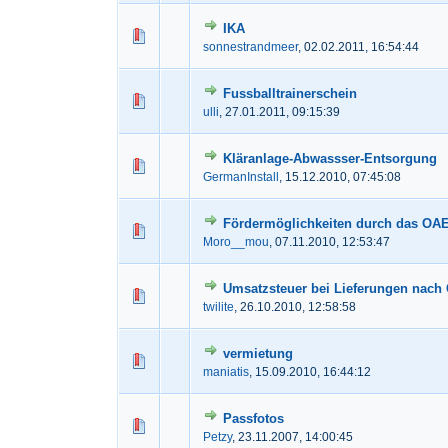
IKA
0 Bewertung(en) - 0 von 5
1
2
3
sonnestrandmeer
,
02.02.2011, 16:54:44
Fussballtrainerschein
0 Bewertung(en) - 0 von 5
1
2
3
ulli
,
27.01.2011, 09:15:39
Kläranlage-Abwassser-Entsorgung
0 Bewertung(en) - 0 von 5
1
2
3
GermanInstall
,
15.12.2010, 07:45:08
Fördermöglichkeiten durch das OA
0 Bewertung(en) - 0 von 5
1
2
3
Moro__mou
,
07.11.2010, 12:53:47
Umsatzsteuer bei Lieferungen nach
0 Bewertung(en) - 0 von 5
1
2
3
twilite
,
26.10.2010, 12:58:58
vermietung
0 Bewertung(en) - 0 von 5
1
2
3
maniatis
,
15.09.2010, 16:44:12
Passfotos
0 Bewertung(en) - 0 von 5
1
2
3
Petzy
,
23.11.2007, 14:00:45