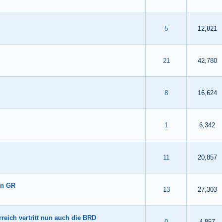
 durchschnittlich
4
5
5
12,821
 durchschnittlich
4
5
21
42,780
 durchschnittlich
4
5
8
16,624
 durchschnittlich
4
5
1
6,342
 durchschnittlich
4
5
11
20,857
in GR
 durchschnittlich
4
5
13
27,303
reich vertritt nun auch die BRD
 durchschnittlich
4
5
0
4,857