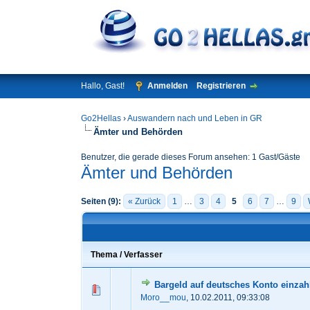
Hallo, Gast!
Anmelden
Registrieren
Go2Hellas
›
Auswandern nach und Leben in GR
Ämter und Behörden
Benutzer, die gerade dieses Forum ansehen: 1 Gast/Gäste
Ämter und Behörden
Seiten (9):
« Zurück
1
…
3
4
5
6
7
…
9
Thema
/
Verfasser
Bargeld auf deutsches Konto einzah
0 Bewertung(en) - 0 von 5
1
2
3
Moro__mou
,
10.02.2011, 09:33:08