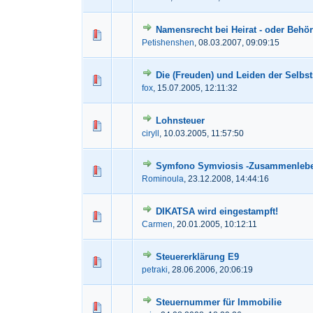
Namensrecht bei Heirat - oder Beh
0 Bewertung(en) - 0 von 5
1
2
3
Petishenshen
,
08.03.2007, 09:09:15
Die (Freuden) und Leiden der Selbst
0 Bewertung(en) - 0 von 5
1
2
3
fox
,
15.07.2005, 12:11:32
Lohnsteuer
0 Bewertung(en) - 0 von 5
1
2
3
ciryll
,
10.03.2005, 11:57:50
Symfono Symviosis -Zusammenlebe
0 Bewertung(en) - 0 von 5
1
2
3
Rominoula
,
23.12.2008, 14:44:16
DIKATSA wird eingestampft!
0 Bewertung(en) - 0 von 5
1
2
3
Carmen
,
20.01.2005, 10:12:11
Steuererklärung E9
0 Bewertung(en) - 0 von 5
1
2
3
petraki
,
28.06.2006, 20:06:19
Steuernummer für Immobilie
0 Bewertung(en) - 0 von 5
1
2
3