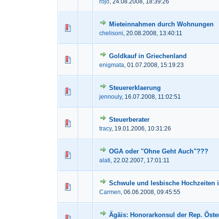
rojo
,
24.08.2008, 18:39:26
Mieteinnahmen durch Wohnungen
0 Bewertung(en) - 0 von 5
1
2
3
chelisoni
,
20.08.2008, 13:40:11
Goldkauf in Griechenland
0 Bewertung(en) - 0 von 5
1
2
3
enigmata
,
01.07.2008, 15:19:23
Steuererklaerung
0 Bewertung(en) - 0 von 5
1
2
3
jennouly
,
16.07.2008, 11:02:51
Steuerberater
0 Bewertung(en) - 0 von 5
1
2
3
tracy
,
19.01.2006, 10:31:26
OGA oder "Ohne Geht Auch"???
0 Bewertung(en) - 0 von 5
1
2
3
alati
,
22.02.2007, 17:01:11
Schwule und lesbische Hochzeiten 
0 Bewertung(en) - 0 von 5
1
2
3
Carmen
,
06.06.2008, 09:45:55
Ägäis: Honorarkonsul der Rep. Öster
0 Bewertung(en) - 0 von 5
1
2
3