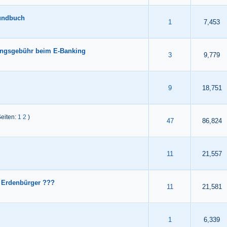
rundbuch
 durchschnittlich
4
5
1
7,453
ungsgebühr beim E-Banking
 durchschnittlich
4
5
3
9,779
 durchschnittlich
4
5
9
18,751
Seiten:
1
2
)
 durchschnittlich
4
5
47
86,824
 durchschnittlich
4
5
11
21,557
 Erdenbürger ???
 durchschnittlich
4
5
11
21,581
 durchschnittlich
4
5
1
6,339