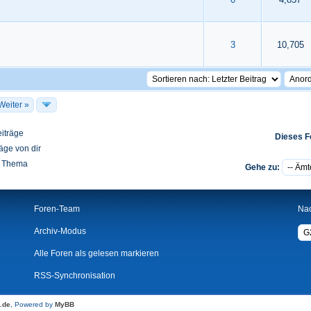
 durchschnittlich
4
5
3
10,705
Weiter »
iträge
Dieses F
äge von dir
 Thema
Gehe zu:
Foren-Team
Na
Archiv-Modus
Alle Foren als gelesen markieren
RSS-Synchronisation
.de
, Powered by
MyBB