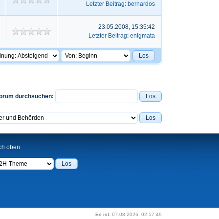
Letzter Beitrag
:
bernardos
23.05.2008, 15:35:42
Letzter Beitrag
:
enigmata
orum durchsuchen:
ch oben
Es ist:
07.08.2026, 02:57:49