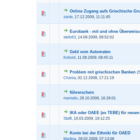
Online Zugang aufs Griechische G
0 Bewertung(en) - 0 von 5
1
2
3
zante
,
17.12.2009, 11:11:45
Eurobank - mit und ohne Überweis
0 Bewertung(en) - 0 von 5
1
2
3
stefo63
,
14.09.2009, 09:52:02
Geld vom Automaten
0 Bewertung(en) - 0 von 5
1
2
3
Kobold
,
11.08.2009, 08:45:11
Problem mit griechischen Banken
(
0 Bewertung(en) - 0 von 5
1
2
3
Chania
,
02.12.2008, 17:21:19
führerschein
0 Bewertung(en) - 0 von 5
1
2
3
maniatis
,
28.10.2006, 16:28:01
IKA oder OAEE (ex TEBE) für neuen
0 Bewertung(en) - 0 von 5
1
2
3
Staffi
,
10.03.2009, 19:12:25
Konto bei der Ethniki für OAED
0 Bewertung(en) - 0 von 5
1
2
3
Martina
,
28.02.2009, 07:13:06