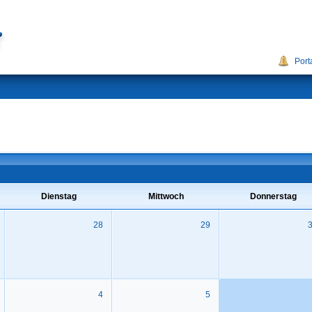
Port
Dienstag
Mittwoch
Donnerstag
28
29
4
5