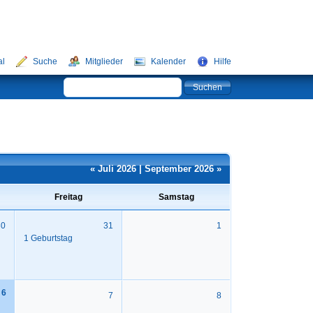
al
Suche
Mitglieder
Kalender
Hilfe
« Juli 2026
|
September 2026 »
Freitag
Samstag
30
31
1
1 Geburtstag
6
7
8