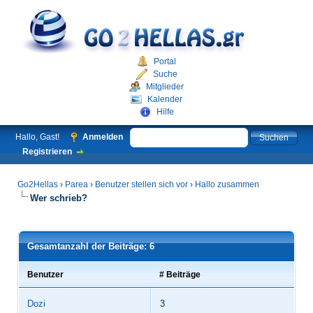
Portal
Suche
Mitglieder
Kalender
Hilfe
Hallo, Gast!
Anmelden
Registrieren
Go2Hellas
›
Parea
›
Benutzer stellen sich vor
›
Hallo zusammen
Wer schrieb?
Gesamtanzahl der Beiträge: 6
Benutzer
# Beiträge
Dozi
3