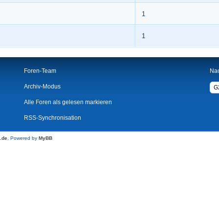
1
1
Foren-Team
Na
Archiv-Modus
Alle Foren als gelesen markieren
RSS-Synchronisation
.de
, Powered by
MyBB