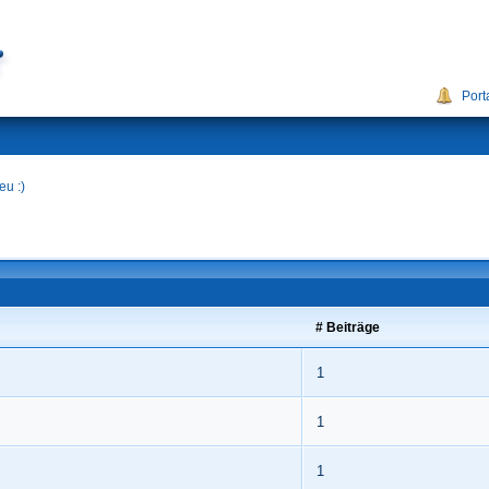
Port
eu :)
# Beiträge
1
1
1